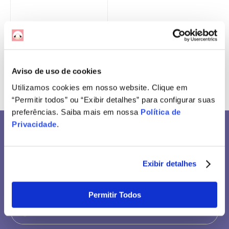
Você viu todos os
1
produtos
Aviso de uso de cookies
Utilizamos cookies em nosso website. Clique em
“Permitir todos” ou “Exibir detalhes” para configurar suas
preferências. Saiba mais em nossa
Política de
Privacidade
.
Seja o primeiro a saber!
Assine nossa newsletter para ficar por dentro
Exibir detalhes
das últimas tendências e aproveite promoções
imperdíveis!
Permitir Todos
Nome