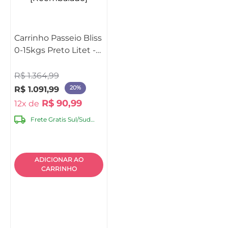
Carrinho Passeio Bliss
0-15kgs Preto Litet -
BB367OUT
[Reembalado]
R$
1
.
364
,
99
20%
R$
1
.
091
,
99
R$
90
,
99
12
Frete Gratis Sul/Sudeste
ADICIONAR AO
CARRINHO