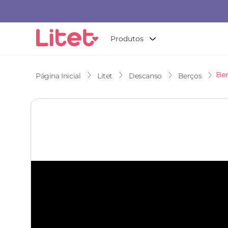
Produtos
Litet
Descanso
Berços