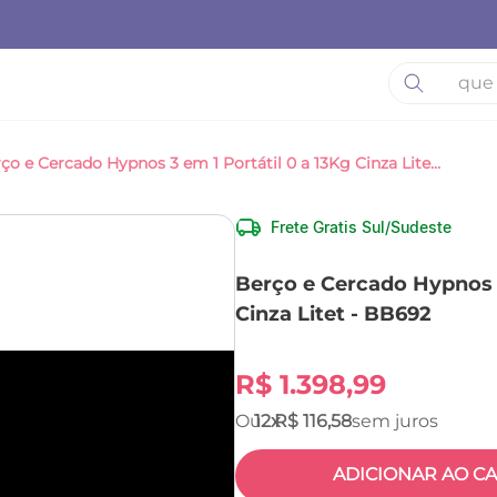
O que está 
Berço e Cercado Hypnos 3 em 1 Portátil 0 a 13Kg Cinza Litet - BB692
Frete Gratis Sul/Sudeste
Berço e Cercado Hypnos 3
Cinza Litet - BB692
R$
1
.
398
,
99
12
R$
116
,
58
ADICIONAR AO C