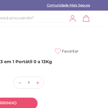
Comunidade Mais Segura
procurando?
Favoritar
 em 1 Portátil 0 a 13Kg
－
＋
ARRINHO