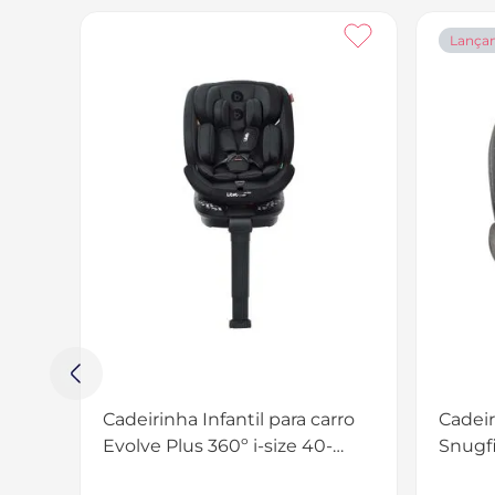
Lança
Cadeirinha Infantil para carro
Cadeir
Evolve Plus 360º i-size 40-
Snugfi
150cm Litet - BB660
Rotaçã