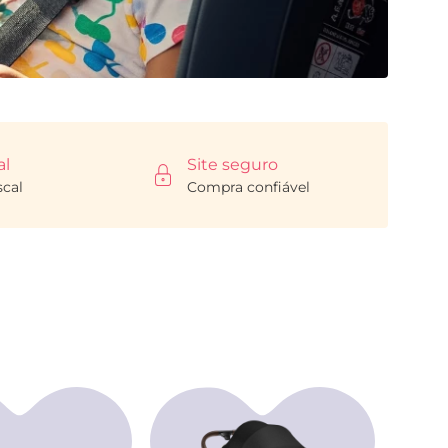
al
Site seguro
scal
Compra confiável