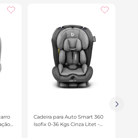
carro
Cadeira para Auto Smart 360
ação
Isofix 0-36 Kgs Cinza Litet -
et -
BB761