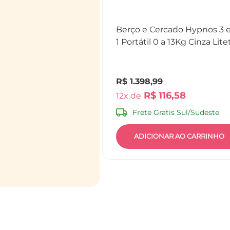
Berço e Cercado Hypnos 3
1 Portátil 0 a 13Kg Cinza Litet
BB692
R$
1
.
398
,
99
R$
116
,
58
12
Frete Gratis Sul/Sudeste
ADICIONAR AO CARRINHO