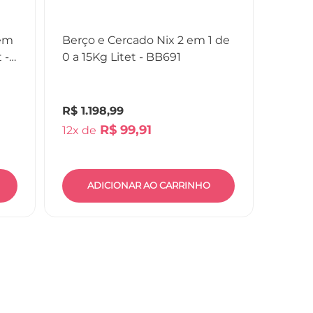
 em
Berço e Cercado Nix 2 em 1 de
 -
0 a 15Kg Litet - BB691
R$
1
.
198
,
99
R$
99
,
91
12
ADICIONAR AO CARRINHO