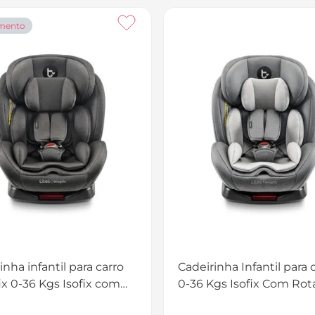
mento
inha infantil para carro
Cadeirinha Infantil para 
x 0-36 Kgs Isofix com
0-36 Kgs Isofix Com Rot
o Preta Litet - BB453
Snugfix Preta e Cinza Lit