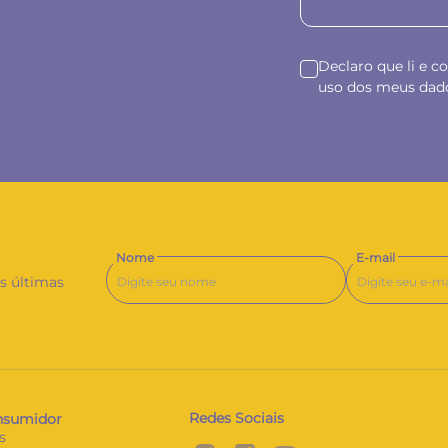
Declaro que li e c
uso dos meus dad
Nome
E-mail
as últimas
Redes Sociais
nsumidor
s