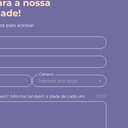
ra a nossa
ade!
s para acessar.
Gênero
 tem? Informe também a idade de cada um.
0
/120