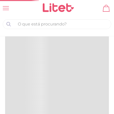
O que está procurando?
Advertências e instruções
Antes de usar, leia atentamente todos os rótulos,
avisos e indicações existentes na embalagem e no
manual de instruções do produto.
Informações técnicas