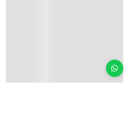
Seja o primeiro a saber!
Assine nossa newsletter para ficar por dentro
das últimas tendências e aproveite promoções