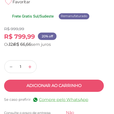
Favoritar
Frete Gratis Sul/Sudeste
Remanufaturado
R$
999
,
99
R$
799
,
99
20% off
12
R$
66
,
66
－
＋
ADICIONAR AO CARRINHO
Compre pelo WhatsApp
Se caso prefirir
Não