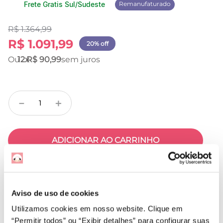
Frete Gratis Sul/Sudeste
Remanufaturado
R$
1
.
364
,
99
R$
1
.
091
,
99
20% off
12
R$
90
,
99
－
＋
ADICIONAR AO CARRINHO
Compre pelo WhatsApp
Se caso prefirir
Não
Aviso de uso de cookies
sei
CEP
Utilizamos cookies em nosso website. Clique em
meu
CEP
“Permitir todos” ou “Exibir detalhes” para configurar suas