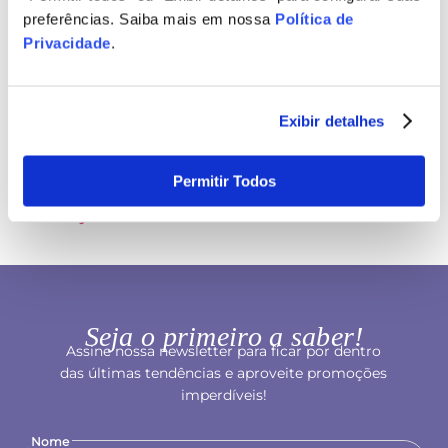
preferências. Saiba mais em nossa
Política de
Privacidade
.
Descrição
Exibir detalhes
Informações técnicas
Permitir Todos
Avaliações
Seja o primeiro a saber!
Assine nossa newsletter para ficar por dentro
das últimas tendências e aproveite promoções
imperdíveis!
Nome