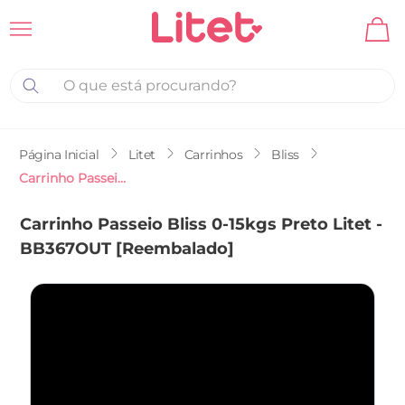
O que está procurando?
Litet
Carrinhos
Bliss
Carrinho Passeio Bliss 0-15kgs Preto Litet - BB367OUT [Reembalado]
Carrinho Passeio Bliss 0-15kgs Preto Litet -
BB367OUT [Reembalado]