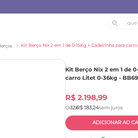
O que está 
Berços
Kit Berço Nix 2 em 1 de 0
carro Litet 0-36kg - BB6
R$
2
.
198
,
99
12
R$
183
,
24
ADICIONAR AO C