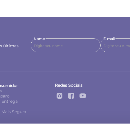
Nome
E-mail
as últimas
Redes Sociais
nsumidor
s
eparo
 entrega
 Mais Segura