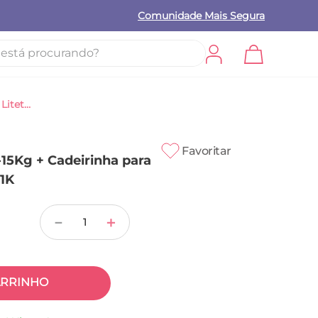
Comunidade Mais Segura
procurando?
Kit Berço Nix 2 em 1 de 0-15Kg + Cadeirinha para carro Litet 0-36kg - BB691K
Favoritar
-15Kg + Cadeirinha para
91K
－
＋
ARRINHO