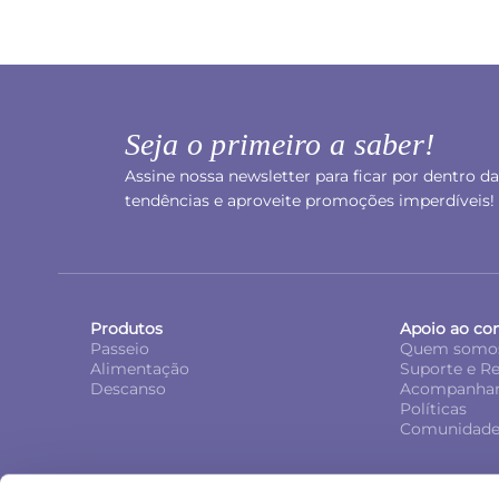
Seja o primeiro a saber!
Assine nossa newsletter para ficar por dentro d
tendências e aproveite promoções imperdíveis!
Produtos
Apoio ao co
Passeio
Quem somo
Alimentação
Suporte e R
Descanso
Acompanhar
Políticas
Comunidade