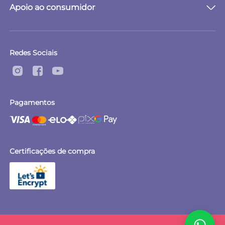
Descanso
Apoio ao consumidor
Alimentação
Quem somos
Suporte e Reparo
Acompanhar entrega
Políticas
Redes Sociais
Comunidade Mais Segura
Pagamentos
Certificações de compra