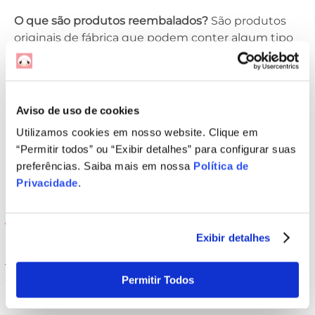
O que são produtos reembalados?
São produtos
originais de fábrica que podem conter algum tipo
de avaria. Os produtos reembalados podem não
acompanhar os acessórios, mas isso não impacta
no funcionamento. Estas avarias são apenas de
aparência, que não afetam a funcionalidade e uso.
Aviso de uso de cookies
Produto reembalado com garantia de 90 dias para
Utilizamos cookies em nosso website. Clique em
vícios ocultos. Não cobrimos eventuais danos
“Permitir todos” ou “Exibir detalhes” para configurar suas
estéticos.
preferências. Saiba mais em nossa
Política de
Privacidade
.
Advertências e instruções
Exibir detalhes
Antes de usar, leia atentamente todos os rótulos,
avisos e indicações existentes na embalagem e no
Permitir Todos
manual de instruções do produto.